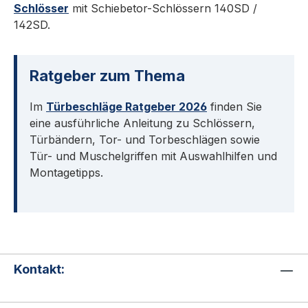
Württemberg. Die mechanische Auslegung
Schlösser
mit Schiebetor-Schlössern 140SD /
der Serie erfolgt nach DIN 18250. AMF
142SD.
gewährt die gesetzliche Sachmängelhaftung.
Ratgeber zum Thema Im Türbeschläge
Ratgeber 2026 finden Sie eine ausführliche
Ratgeber zum Thema
Anleitung mit Normen, Auswahlhilfen und
Wartungs-Tipps. Passende Produkte
Im
Türbeschläge Ratgeber 2026
finden Sie
Garagentorschloss für Kipp- und Flügeltore
eine ausführliche Anleitung zu Schlössern,
(AMF.16501M) Oliven-Garnitur für
Türbändern, Tor- und Torbeschlägen sowie
Garagentorschloss (AMF.16089M) AMF
Tür- und Muschelgriffen mit Auswahlhilfen und
Schloss 142D für zwei Profilzylinder
Montagetipps.
(AMF.142D.11130M)
Kontakt: