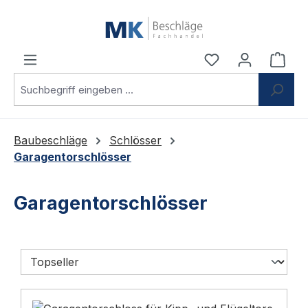
Zum Hauptinhalt springen
Du hast 0 Produ
Ware
Baubeschläge
Schlösser
Garagentorschlösser
Garagentorschlösser