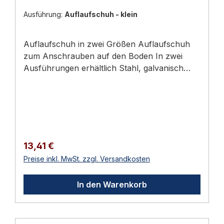
Ausführung:
Auflaufschuh - klein
Auflaufschuh in zwei Größen Auflaufschuh
zum Anschrauben auf den Boden In zwei
Ausführungen erhältlich Stahl, galvanisch
verzinkt Gewicht: 0,27 kg Auführungen:
Art.nr. Ausführung Größe - L x B x H Material
97.15.78 Auflaufschuh - klein 120 x 100 x 21
mm galvanisch verzinkt 97.15.79 Auflaufschuh
- gross 160 x 130 x 23 mm galvanisch verzinkt
Lierumfang:- Auflaufschuh zum Anschrauben
Regulärer Preis:
13,41 €
Lieferumfang 1 Stück Auflaufschuh zum
Preise inkl. MwSt. zzgl. Versandkosten
Anschrauben
In den Warenkorb