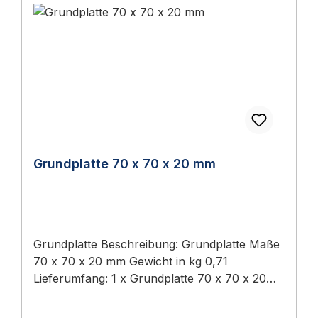
im Türbeschläge Ratgeber 2026 eine
Treibriegel abschließbar (Tortreibriegel)
ausführliche Anleitung mit Normen,
Auswahlhilfen und Wartungs-Tipps.
Grundplatte 70 x 70 x 20 mm
Grundplatte Beschreibung: Grundplatte Maße
70 x 70 x 20 mm Gewicht in kg 0,71
Lieferumfang: 1 x Grundplatte 70 x 70 x 20
mm Lieferumfang 1 Stück Grundplatte 70 x 70
x 20 mm 📖 Ratgeber zum Thema Sie finden