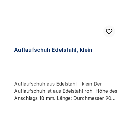
Auflaufschuh Edelstahl, klein
Auflaufschuh aus Edelstahl - klein Der
Auflaufschuh ist aus Edelstahl roh, Höhe des
Anschlags 18 mm. Länge: Durchmesser 90
mm Höhe: 75 mm Gewicht: 0,320 kg
Lieferumfang:- Kleiner Edelstahl-Auflaufschuh
Lieferumfang 1 Stück Auflaufschuh Edelstahl,
klein 📖 Ratgeber zum Thema Sie finden im