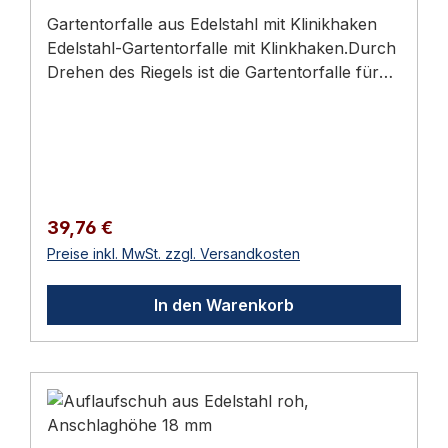
Gartentorfalle aus Edelstahl mit Klinikhaken
Edelstahl-Gartentorfalle mit Klinkhaken.Durch
Drehen des Riegels ist die Gartentorfalle für
linken und rechten Anschlag verwendbar,
nachträglich kann durch Lösen der Schraube
die Höhe verstellt werden (mit 4+2 Löchern
5/6 mm)- Gartentorfalle kugelgestrahlt-
Länge: Platte 80 mm- Höhe: 55 mm- Gewicht:
0,314 kgLieferumfang:- Gartentorfalle aus
Regulärer Preis:
39,76 €
Edelstahl Lieferumfang 1 Stück Gartentorfalle
Preise inkl. MwSt. zzgl. Versandkosten
aus Edelstahl 📖 Ratgeber zum Thema Sie
finden im Türbeschläge Ratgeber 2026 eine
In den Warenkorb
ausführliche Anleitung mit Normen,
Auswahlhilfen und Wartungs-Tipps.