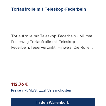
Torlaufrolle mit Teleskop-Federbein
Torlaufrolle mit Teleskop-Federbein - 60 mm
Federweg Torlaufrolle mit Teleskop-
Federbein, feuerverzinkt. Hinweis: Die Rolle
muss mit Vorspannung montiert werden.
Rollendurchmesser: 100 mm Belastung: max.
70 kg Gesamthöhe: 400 mm Montagehülse:
40 x 40 mm Länge der Montagehülse: 195
mm Länge des Montagebleches: 255 mm
Federweg: 60 mm Federkraft: 55 kg Gewicht:
Regulärer Preis:
112,76 €
2,090 kg Lierumfang: - Torlaufrolle mit
Preise inkl. MwSt. zzgl. Versandkosten
Federbein Lieferumfang 1 Stück Torlaufrolle
mit Teleskop-Federbein 📖 Ratgeber zum
In den Warenkorb
Thema Sie finden im Türbeschläge Ratgeber