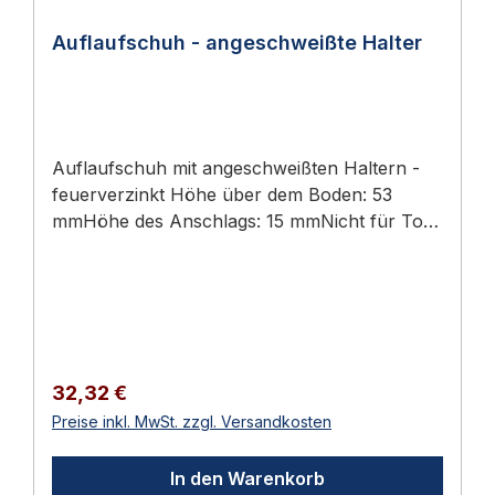
Auflaufschuh - angeschweißte Halter
Auflaufschuh mit angeschweißten Haltern -
feuerverzinkt Höhe über dem Boden: 53
mmHöhe des Anschlags: 15 mmNicht für Tore
mit Antrieb geeignet. Länge: 175 mm Breite:
175 mm Höhe: 175 mm Gesamthöhe Gewicht:
1,144 kg Lieferumfang:- Auflaufschuh
Lieferumfang 1 Stück Auflaufschuh -
angeschweißte Halter 📖 Ratgeber zum
Thema Sie finden im Türbeschläge Ratgeber
Regulärer Preis:
32,32 €
2026 eine ausführliche Anleitung mit Normen,
Preise inkl. MwSt. zzgl. Versandkosten
Auswahlhilfen und Wartungs-Tipps.
In den Warenkorb