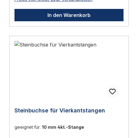
Bodenschieberführung Ø 17 mm 120 x 100
mm Stahl, galvanisch verzinkt
In den Warenkorb
Lierumfang:- Auflaufstütze mit
Bodenschieberführung Lieferumfang 1 Stück
Auflaufstütze mit Bodenschieberführung 📖
Ratgeber zum Thema Sie finden im
Türbeschläge Ratgeber 2026 eine
ausführliche Anleitung mit Normen,
Auswahlhilfen und Wartungs-Tipps.
Steinbuchse für Vierkantstangen
geeignet für:
10 mm 4kt.-Stange