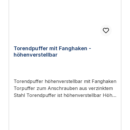
einfache und schnelle Montage.
Auführungen: Art.nr. Ausführung Material
97.15.95 Auflaufschuh QUADRO - 180 x 180
mm - Höhe: 70 mm Aluminium-Druckguss,
roh 97.15.96 Auflaufschuh QUADRO - 180 x
180 mm - Höhe: 70 mm Aluminium-
Druckguss, RAL7016 Anthrazitgrau
Torendpuffer mit Fanghaken -
Lierumfang:- Auflaufschuh QUADRO - Alu
höhenverstellbar
180 x 180 mm Lieferumfang 1 Stück
Auflaufschuh QUADRO - Alu 180 x 180 mm
Torendpuffer höhenverstellbar mit Fanghaken
Torpuffer zum Anschrauben aus verzinktem
Stahl Torendpuffer ist höhenverstellbar Höhe:
70-115 mm (bis Mitte Puffer), 130 mm
(insgesamt) Länge: 95 mm (Bodenplatte)
Breite: 105 mm (Bodenplatte) Material: Stahl,
verzinkt Rollendurchmesser: 45 mm (Puffer)