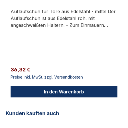
Auflaufschuh für Tore aus Edelstahl - mittel Der
Auflaufschuh ist aus Edelstahl roh, mit
angeschweißten Haltern. - Zum Einmauern
geeignet- Für Doppeltore- Länge: 140 mm-
Breite: 115 mm- Höhe der Plattform: 35 mm, -
Gesamthöhe: 125 mm - Gewicht: 0,595 kg -
mittelLieferumfang:- Auflaufschuh aus Edelstahl,
roh Lieferumfang 1 Stück Auflaufschuh für Tore
📖 Ratgeber zum Thema Sie finden im
Regulärer Preis:
36,32 €
Türbeschläge Ratgeber 2026 eine ausführliche
Preise inkl. MwSt. zzgl. Versandkosten
Anleitung mit Normen, Auswahlhilfen und
Wartungs-Tipps.
In den Warenkorb
Produktgalerie überspringen
Kunden kauften auch