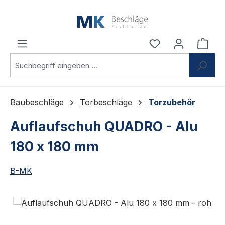
Zum Hauptinhalt springen
Du hast 0 Produ
Ware
Baubeschläge
Torbeschläge
Torzubehör
Auflaufschuh QUADRO - Alu
180 x 180 mm
B-MK
Bildergalerie überspringen