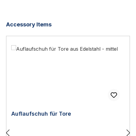
Produktgalerie überspringen
Accessory Items
Auflaufschuh für Tore