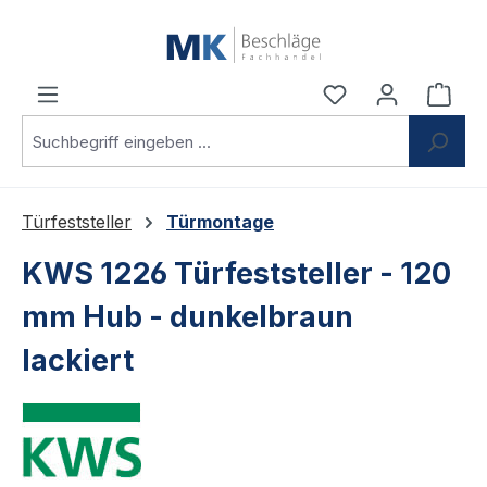
Zum Hauptinhalt springen
Du hast 0 Produ
Ware
Türfeststeller
Türmontage
KWS 1226 Türfeststeller - 120
mm Hub - dunkelbraun
lackiert