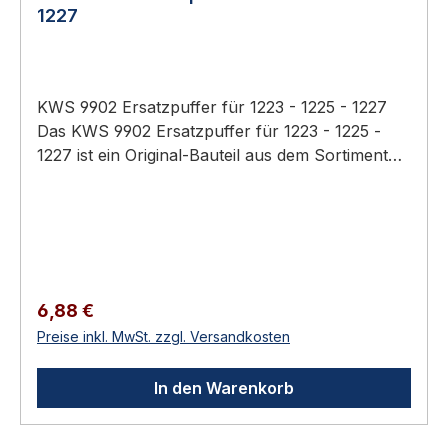
1227
KWS 9902 Ersatzpuffer für 1223 - 1225 - 1227
Das KWS 9902 Ersatzpuffer für 1223 - 1225 -
1227 ist ein Original-Bauteil aus dem Sortiment
KWS Baubeschläge (Türtechnik).
Anwendungsbereich: Hochwertiger Türbau in
Privat-, Gewerbe- und öffentlichen Bauten.
Original-Zubehör / Verbrauchsmaterial für KWS-
Beschläge Direkt vom Hersteller — passgenau
Zur Erweiterung, Anpassung oder Reparatur
Regulärer Preis:
6,88 €
KWS 9902 Ersatzpuffer für 1223 - 1225 - 1227
Preise inkl. MwSt. zzgl. Versandkosten
Zubehörteile aus dem KWS-Programm:
Unterlagen zur Höhenanpassung,
In den Warenkorb
Pufferkappen, Ersatzpuffer, Steindollen,
Rollenkloben und weitere Verbrauchs- und
Ergänzungsartikel für KWS-Beschläge.