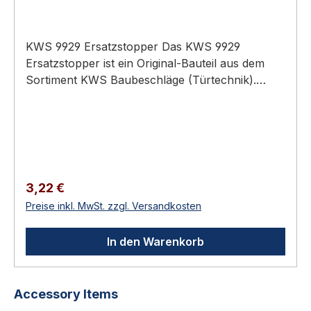
KWS 9929 Ersatzstopper Das KWS 9929
Ersatzstopper ist ein Original-Bauteil aus dem
Sortiment KWS Baubeschläge (Türtechnik).
Anwendungsbereich: Hochwertiger Türbau in
Privat-, Gewerbe- und öffentlichen Bauten.
Original-Zubehör / Verbrauchsmaterial für KWS-
Beschläge Direkt vom Hersteller — passgenau
Zur Erweiterung, Anpassung oder Reparatur
KWS 9929 Ersatzstopper Zubehörteile aus dem
Regulärer Preis:
3,22 €
KWS-Programm: Unterlagen zur
Preise inkl. MwSt. zzgl. Versandkosten
Höhenanpassung, Pufferkappen, Ersatzpuffer,
Steindollen, Rollenkloben und weitere
In den Warenkorb
Verbrauchs- und Ergänzungsartikel für KWS-
Beschläge. Technische Daten MaterialAluminium
oder Edelstahl-Rostfrei je Ausführung
Produktgalerie überspringen
Accessory Items
VerwendungAnpassung oder Ersatz für KWS-