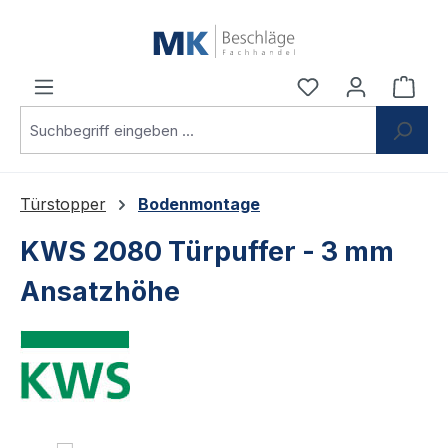
Zum Hauptinhalt springen
Du hast 0 Produ
Ware
Türstopper
Bodenmontage
KWS 2080 Türpuffer - 3 mm
Ansatzhöhe
Bildergalerie überspringen