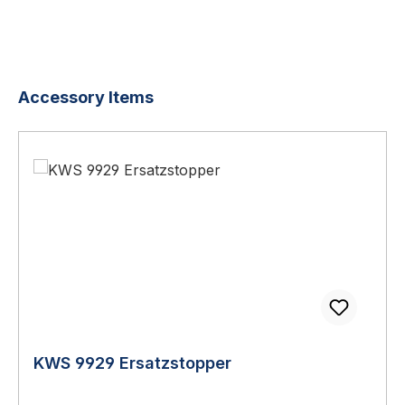
Produktgalerie überspringen
Accessory Items
KWS 9929 Ersatzstopper