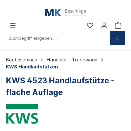
Zum Hauptinhalt springen
Du hast 0 Produ
Ware
Baubeschläge
Handlauf - Trennwand
KWS Handlaufstützen
KWS 4523 Handlaufstütze -
flache Auflage