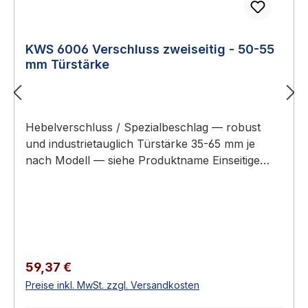
KWS 6006 Verschluss zweiseitig - 50-55
mm Türstärke
Hebelverschluss / Spezialbeschlag — robust
und industrietauglich Türstärke 35-65 mm je
nach Modell — siehe Produktname Einseitige
oder zweiseitige Bedienung Links- und rechts-
anschlagig erhältlich Aluminium (lackiert) oder
Stahl (feuerverzinkt) Erhältlich in 4
Ausführungen KWS 6006 Verschluss zweiseitig -
50-55 mm Türstärke KWS Spezialbeschläge sind
robuste Verschluss-Lösungen für
Regulärer Preis:
59,37 €
Anwendungen, bei denen Standardschlösser
Preise inkl. MwSt. zzgl. Versandkosten
nicht passen: Hebelverschlüsse für