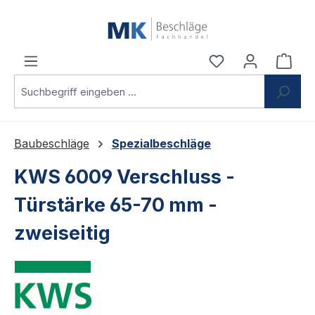
Zum Hauptinhalt springen
Du hast 0 Produ
Ware
Baubeschläge
Spezialbeschläge
KWS 6009 Verschluss -
Türstärke 65-70 mm -
zweiseitig