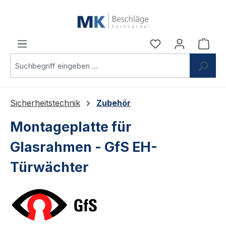
Zum Hauptinhalt springen
Du hast 0 Produ
Ware
Sicherheitstechnik
Zubehör
Montageplatte für
Glasrahmen - GfS EH-
Türwächter