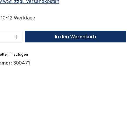
. MwSt. zzgl. Versandkosten
t 10-12 Werktage
 Anzahl: Gib den gewünschten Wert ein 
In den Warenkorb
ttel hinzufügen
mmer:
300471