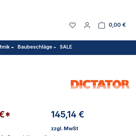
Du hast 0 Produkte auf 
0,00 €
Ware
hnik
Baubeschläge
SALE
 €*
145,14 €
zzgl. MwSt