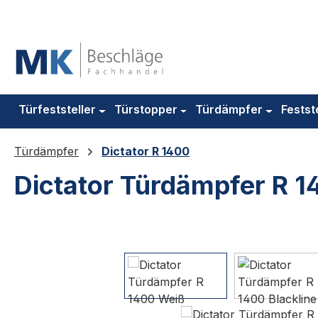
m Hauptinhalt springen
Zur Suche springen
Zur Hauptnavigation springen
Türfeststeller
Türstopper
Türdämpfer
Festst
Türdämpfer
Dictator R 1400
Dictator Türdämpfer R 1
Bildergalerie überspringen