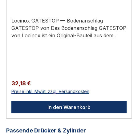
Locinox GATESTOP — Bodenanschlag
GATESTOP von Das Bodenanschlag GATESTOP
von Locinox ist ein Original-Bauteil aus dem
Sortiment Locinox Industrie-Tortechnik.
Anwendungsbereich: Industrie- und Sicherheits-
Drehtore in Gewerbe, Logistik und Privatbereich.
Locinox-Bodenanschlag für DrehtoreFängt das
Tor in Endposition zuverlässig
abPulverbeschichteter Stahl —
Regulärer Preis:
32,18 €
wetterfestEmpfohlen für PANTHER und
Preise inkl. MwSt. zzgl. Versandkosten
INTERIO TorschließerVerhindert Überschlag des
TorsEinfache Bodenmontage mit Ankerbolzen
In den Warenkorb
Funktion und EinsatzgebietDer Locinox
GATESTOP ist ein robuster Bodenanschlag für
Drehtore. Er fängt das Tor in der Endposition ab
Produktgalerie überspringen
Passende Drücker & Zylinder
und verhindert Überschlag oder Beschädigung