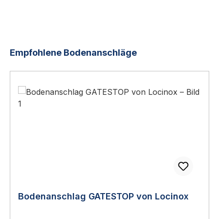
Produktgalerie überspringen
Empfohlene Bodenanschläge
Bodenanschlag GATESTOP von Locinox