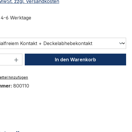
. MwSt. zzgl. Versandkosten
t 4-6 Werktage
swählen
 Anzahl: Gib den gewünschten Wert ein 
In den Warenkorb
ttel hinzufügen
mmer:
800110