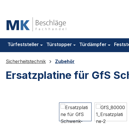
m Hauptinhalt springen
Zur Suche springen
Zur Hauptnavigation springen
Türfeststeller
Türstopper
Türdämpfer
Festst
Sicherheitstechnik
Zubehör
Ersatzplatine für GfS 
Bildergalerie überspringen