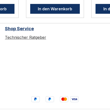
inklusive
im Lieferum
korb
In den Warenkorb
In 
akt –
Fremdeinspeisungsklemm
Integra
e für externe
Schließanlag
uche
Stromversorgung
Funktio
Shop Service
Anschluss an BMA/EMA
Schwen
2
oder zentrale
Schlüssel Für lin
Technischer Ratgeber
Alarmanlage möglich
rechts 
de
Profilhalbzylinder
Türen 9V-Batterie
(vorgerichtet) mit 2
inklusi
29
Schlüsseln RAL 6029
(mintgrün) D
(mintgrün) – für links und
Schwen
ter
rechts anschlagende
wird un
Türen Der GfS Schwenk-
Türdrüc
rt und
Türwächter wird unter
verhind
dem Türdrücker montiert
unberec
tigung
und verhindert die
der Kli
im
unberechtigte Betätigung
seitli
wenken
der Klinke. Erst beim
wird de