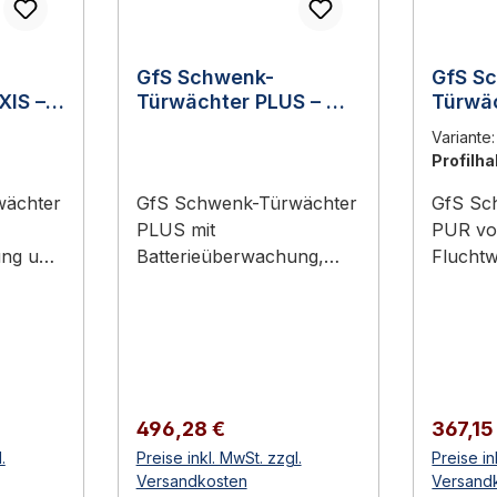
GfS Schwenk-
GfS S
XIS –
Türwächter PLUS – mit
Türwä
Batterieüberwachung,
vorger
Variante
chung
Deckelabhebekontakt
eigen
Profilha
und
Profil
ntakt
Fremdeinspeisung
wächter
GfS Schwenk-Türwächter
GfS Sc
PLUS mit
PUR vor
ung und
Batterieüberwachung,
Flucht
akt
Deckelabhebekontakt und
Zylinde
Fremdeinspeisungsklemm
Schließanlag
tigung
e Verhindert die
die unb
unberechtigte Betätigung
Betätig
 beim
des Türdrückers Lauter
Türdrücker
akustischer Alarm beim
akustis
Regulärer Preis:
Regulär
496,28 €
367,15
Wegschwenken
Wegsc
.
Preise inkl. MwSt. zzgl.
Preise in
ng –
Batterieüberwachung +
Vorgeri
Versandkosten
Versand
atterie
Deckelabhebekontakt
Profilh