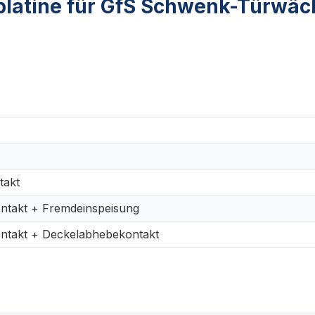
platine für GfS Schwenk-Türwäc
takt
Kontakt + Fremdeinspeisung
Kontakt + Deckelabhebekontakt