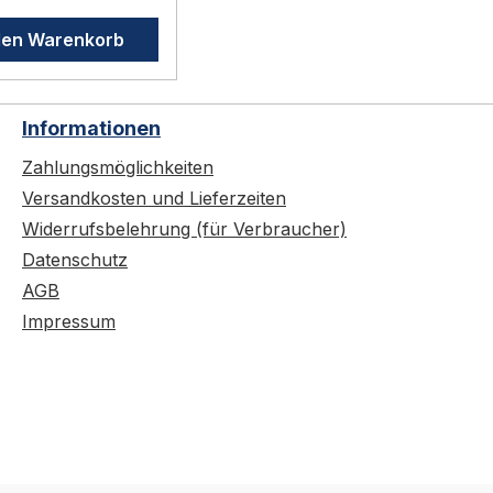
fang) Ideal zur
den Warenkorb
tion in bestehende
en Dauerfrei-
n durch 180-Grad-
Informationen
kung per
ks und
Zahlungsmöglichkeiten
anschlagende
Versandkosten und Lieferzeiten
Widerrufsbelehrung (für Verbraucher)
ve – RAL 6029
Datenschutz
er GfS
k-Türwächter
AGB
ter dem
Impressum
ker montiert und
ert die
htigte Betätigung
nke. Erst beim
chen Wegschwenken
r Drücker