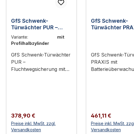
GfS Schwenk-
GfS Schwenk-
Türwächter PUR –
Türwächter PRA
Fluchtwegsicherung
mit
Variante:
mit
mit Profilhalbzylinder
Batterieüberwa
Profilhalbzylinder
und
Deckelabhebeko
GfS Schwenk-Türwächter
GfS Schwenk-Tür
PUR –
PRAXIS mit
Fluchtwegsicherung mit
Batterieüberwach
integriertem
Deckelabhebekont
Profilhalbzylinder
Verhindert die
Verhindert die
unberechtigte Betä
unberechtigte Betätigung
des Türdrückers Lauter
des Türdrückers Lauter
akustischer Alarm
akustischer Alarm beim
Wegschwenken
Regulärer Preis:
Regulärer Preis:
378,90 €
461,11 €
Wegschwenken
Integrierte
Preise inkl. MwSt. zzgl.
Preise inkl. MwSt. zzgl
Profilhalbzylinder mit 2
Batterieüberwachu
Versandkosten
Versandkosten
Schlüsseln inklusive
meldet schwache B