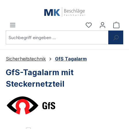
Zum Hauptinhalt springen
Du hast 0 Produ
Ware
Sicherheitstechnik
GfS Tagalarm
GfS-Tagalarm mit
Steckernetzteil
Bildergalerie überspringen