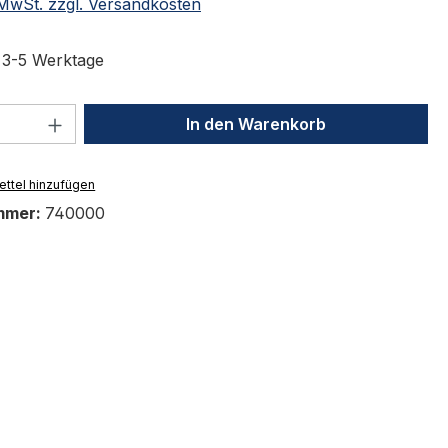
. MwSt. zzgl. Versandkosten
t 3-5 Werktage
 Anzahl: Gib den gewünschten Wert ein 
In den Warenkorb
ttel hinzufügen
mmer:
740000