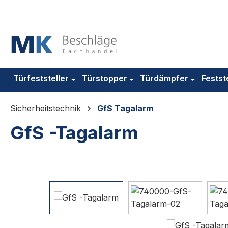
m Hauptinhalt springen
Zur Suche springen
Zur Hauptnavigation springen
Türfeststeller
Türstopper
Türdämpfer
Festst
Sicherheitstechnik
GfS Tagalarm
GfS -Tagalarm
Bildergalerie überspringen