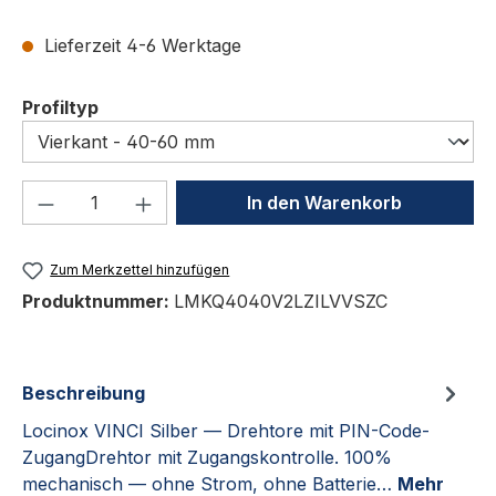
Lieferzeit 4-6 Werktage
auswählen
Profiltyp
Produkt Anzahl: Gib den gewünschten We
In den Warenkorb
Zum Merkzettel hinzufügen
Produktnummer:
LMKQ4040V2LZILVVSZC
Beschreibung
Locinox VINCI Silber — Drehtore mit PIN-Code-
ZugangDrehtor mit Zugangskontrolle. 100%
mechanisch — ohne Strom, ohne Batterie…
Mehr