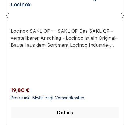
Locinox
Locinox SAKL QF — SAKL QF Das SAKL QF -
verstellbarer Anschlag - Locinox ist ein Original-
Bauteil aus dem Sortiment Locinox Industrie-
Tortechnik. Anwendungsbereich: Industrie- und
Sicherheits-Drehtore in Gewerbe, Logistik und
Privatbereich. Verstellbarer Drehtor-Anschlag —
Locinox SAKL QFAluminium-Konstruktion mit
Quick-FixStandard-Anschlag für LAKQ U2/U3,
VINCI, VALENTINOStufenlos verstellbarQuick-
Regulärer Preis:
19,80 €
Fix-Montage Funktion und EinsatzgebietDer
Preise inkl. MwSt. zzgl. Versandkosten
Locinox SAKL QF ist der verstellbare Drehtor-
Anschlag der Locinox-Hauptserie. Verstellbar,
Details
einfach zu montieren mit Quick-Fix. Standard-
Anschlag für LAKQ U2, U3, sowie für VINCI und
VALENTINO Codeschlösser. Technische