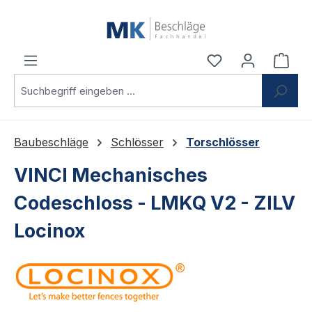
Zum Hauptinhalt springen
Du hast 0 Produ
Ware
Baubeschläge
Schlösser
Torschlösser
VINCI Mechanisches
Codeschloss - LMKQ V2 - ZILV
Locinox