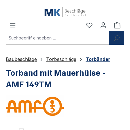
Zum Hauptinhalt springen
Du hast 0 Produ
Ware
Baubeschläge
Torbeschläge
Torbänder
Torband mit Mauerhülse -
AMF 149TM
Bildergalerie überspringen