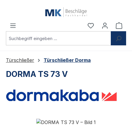
Zum Hauptinhalt springen
Du hast 0 Produ
Ware
Türschließer
Türschließer Dorma
DORMA TS 73 V
Bildergalerie überspringen