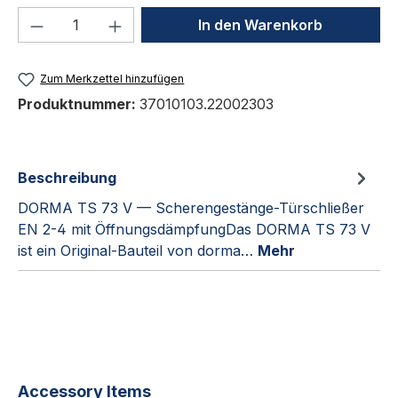
Produkt Anzahl: Gib den gewünschten We
In den Warenkorb
Zum Merkzettel hinzufügen
Produktnummer:
37010103.22002303
Beschreibung
DORMA TS 73 V — Scherengestänge-Türschließer
EN 2-4 mit ÖffnungsdämpfungDas DORMA TS 73 V
ist ein Original-Bauteil von dorma…
Mehr
Produktgalerie überspringen
Accessory Items