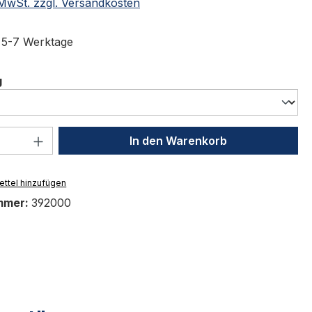
. MwSt. zzgl. Versandkosten
t 5-7 Werktage
auswählen
g
 Anzahl: Gib den gewünschten Wert ein 
In den Warenkorb
ttel hinzufügen
mmer:
392000