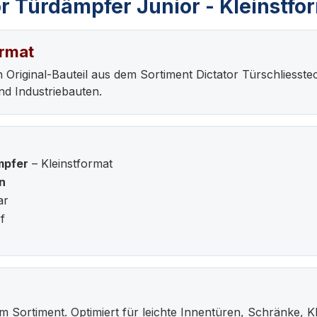
r Türdämpfer Junior - Kleinstfo
ormat
in Original-Bauteil aus dem Sortiment Dictator Türschlies
d Industriebauten.
mpfer
– Kleinstformat
n
ar
f
m Sortiment. Optimiert für leichte Innentüren, Schränke, 