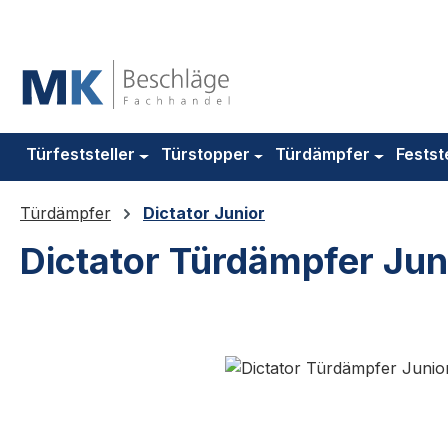
m Hauptinhalt springen
Zur Suche springen
Zur Hauptnavigation springen
Türfeststeller
Türstopper
Türdämpfer
Festst
Türdämpfer
Dictator Junior
Dictator Türdämpfer Juni
Bildergalerie überspringen