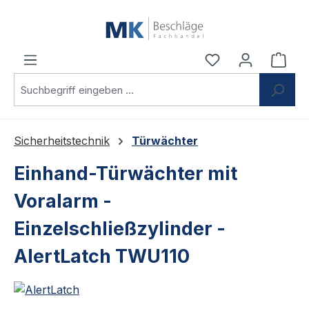
Zum Hauptinhalt springen
Du hast 0 Produ
Ware
Sicherheitstechnik
Türwächter
Einhand-Türwächter mit
Voralarm -
Einzelschließzylinder -
AlertLatch TWU110