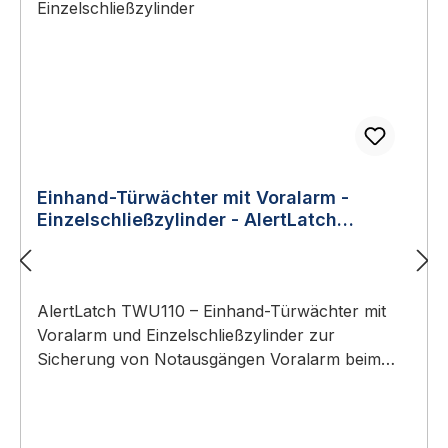
Einhand-Türwächter mit Voralarm -
Einzelschließzylinder - AlertLatch
TWU110
AlertLatch TWU110 – Einhand-Türwächter mit
Voralarm und Einzelschließzylinder zur
Sicherung von Notausgängen Voralarm beim
Tasterdrücken + ca. 98 dB Hauptalarm bei
Türöffnung Automatische Alarmabschaltung
nach 1 oder 5 Minuten (konfigurierbar)