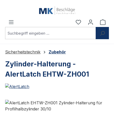
Zum Hauptinhalt springen
Du hast 0 Produ
Ware
Sicherheitstechnik
Zubehör
Zylinder-Halterung -
AlertLatch EHTW-ZH001
Bildergalerie überspringen