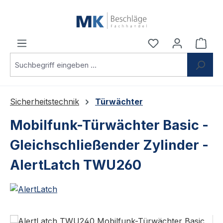
Zum Hauptinhalt springen
Du hast 0 Produ
Ware
Sicherheitstechnik
Türwächter
Mobilfunk-Türwächter Basic -
Gleichschließender Zylinder -
AlertLatch TWU260
Bildergalerie überspringen