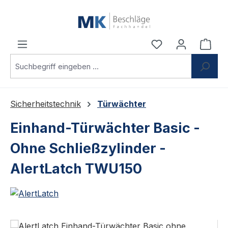
Zum Hauptinhalt springen
Du hast 0 Produ
Ware
Sicherheitstechnik
Türwächter
Einhand-Türwächter Basic -
Ohne Schließzylinder -
AlertLatch TWU150
Bildergalerie überspringen