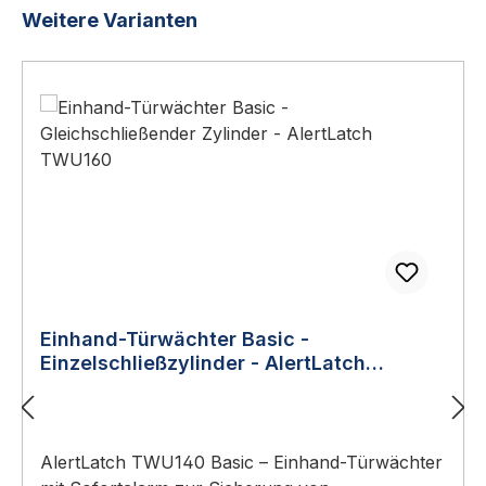
Produktgalerie überspringen
Weitere Varianten
Einhand-Türwächter Basic -
Einzelschließzylinder - AlertLatch
TWU140
AlertLatch TWU140 Basic – Einhand-Türwächter