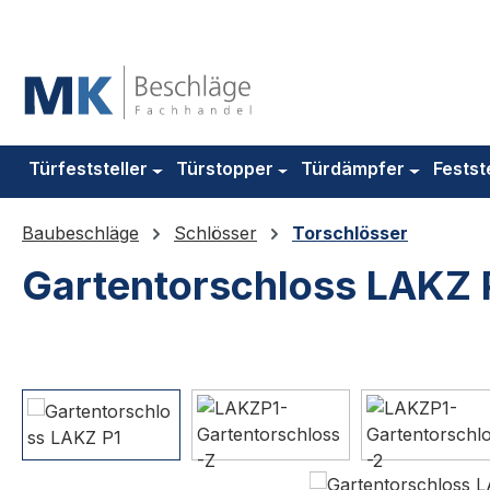
m Hauptinhalt springen
Zur Suche springen
Zur Hauptnavigation springen
Türfeststeller
Türstopper
Türdämpfer
Festst
Baubeschläge
Schlösser
Torschlösser
Gartentorschloss LAKZ 
Bildergalerie überspringen