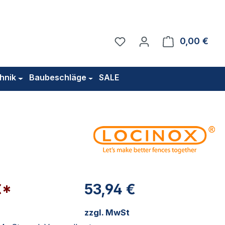
Du hast 0 Produkte auf 
0,00 €
Ware
hnik
Baubeschläge
SALE
€*
53,94 €
zzgl. MwSt