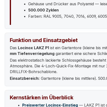
Gehäuse und Drücker aus Polyamid — leis
500.000 Zyklen
Farben: RAL 9005, 7040, 7016, 6009, 6005
Funktion und Einsatzgebiet
Das
Locinox LAKZ P1
ist ein Gartentore (kleine bis 
mm Tiefenverriegelung
garantiert eine sichere Schl
Das elektrostatisch lackierte Schlossgehäuse besteh
Atmosphäre. Die 4-Loch-Quick-Fix-Montage mit nur 2
DRILLFIX-Bohrschablone.
Einsatzbereich:
Gartentore (kleine bis mittlere). 50
Kernstärken im Überblick
Preiswerter Locinox-Einstieg
— LAKZ P1 ist d