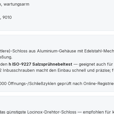
e, wartungsarm
, 9010
mittlere)-Schloss aus Aluminium-Gehäuse mit Edelstahl-Mech
ießung.
t den
h ISO-9227 Salzsprühnebeltest
— geeignet auch für 
 Inbusschrauben macht den Einbau schnell und präzise; fü
0.000 Öffnungs-/Schließzyklen geprüft nach Online-Registri
as günstigste Locinox-Drehtor-Schloss — empfohlen für k