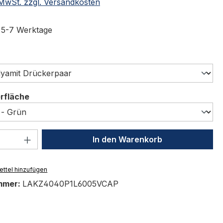
. MwSt. zzgl. Versandkosten
t 5-7 Werktage
swählen
auswählen
erfläche
 Anzahl: Gib den gewünschten Wert ein 
In den Warenkorb
ttel hinzufügen
mmer:
LAKZ4040P1L6005VCAP