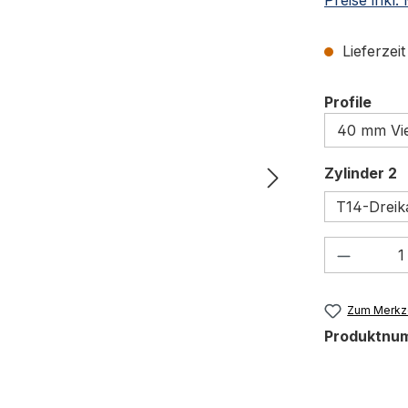
Lieferzei
ausw
Profile
a
Zylinder 2
T14-Dreik
Produkt
Zum Merkze
Produktnu