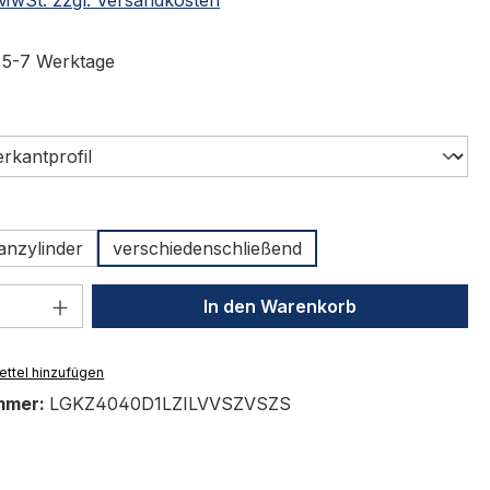
t 5-7 Werktage
ählen
uswählen
anzylinder
verschiedenschließend
 Anzahl: Gib den gewünschten Wert ein 
In den Warenkorb
ttel hinzufügen
mmer:
LGKZ4040D1LZILVVSZVSZS