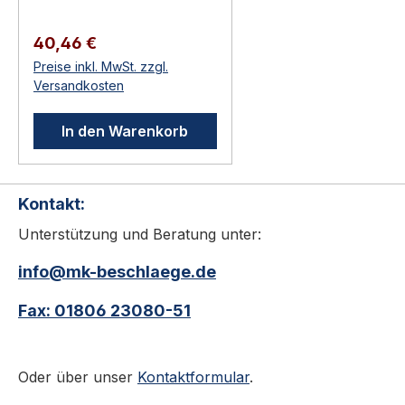
von Schiebetoren.
Robust, feuerverzinkt, für
Regulärer Preis:
40,46 €
den dauerhaften
Preise inkl. MwSt. zzgl.
Außeneinsatz. Schiebetor-
Versandkosten
Anschlag — Locinox
SSKZ QFSpeziell für
In den Warenkorb
LEONARDO (LLKZ V2)
und LSKZ U2Aluminium-
Konstruktion mit Quick-
Kontakt:
FixBeweglicher Anschlag
für Twistfinger-
Unterstützung und Beratung unter:
MechanikSchließt mit dem
Schiebetor-Schloss
info@mk-beschlaege.de
zusammen Funktion und
Fax: 01806 23080-51
EinsatzgebietDer Locinox
SSKZ QF ist der Standard-
Schiebetor-Anschlag, der
Oder über unser
Kontaktformular
.
mit der Twistfinger-
Mechanik von