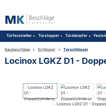
m Hauptinhalt springen
Zur Suche springen
Zur Hauptnavigation springen
Türfeststeller
Türstopper
Türdämpfer
Festst
Baubeschläge
Schlösser
Torschlösser
Locinox LGKZ D1 - Doppe
Bildergalerie überspringen