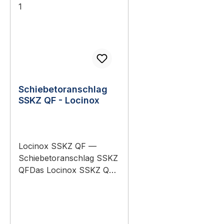
Schiebetoranschlag
SSKZ QF - Locinox
Locinox SSKZ QF —
Schiebetoranschlag SSKZ
QFDas Locinox SSKZ QF
— Schiebetoranschlag
SSKZ QF ist original-
Schiebetoranschlag für
die Endlagensicherung