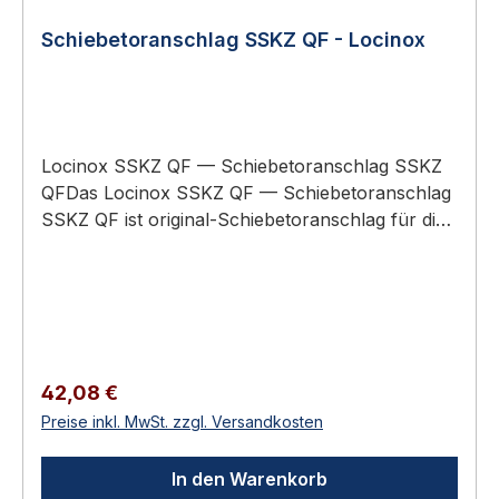
Schiebetoranschlag SSKZ QF - Locinox
Locinox SSKZ QF — Schiebetoranschlag SSKZ
QFDas Locinox SSKZ QF — Schiebetoranschlag
SSKZ QF ist original-Schiebetoranschlag für die
Endlagensicherung von Schiebetoren. Robust,
feuerverzinkt, für den dauerhaften
Außeneinsatz. Schiebetor-Anschlag — Locinox
SSKZ QFSpeziell für LEONARDO (LLKZ V2) und
LSKZ U2Aluminium-Konstruktion mit Quick-
FixBeweglicher Anschlag für Twistfinger-
Regulärer Preis:
42,08 €
MechanikSchließt mit dem Schiebetor-Schloss
Preise inkl. MwSt. zzgl. Versandkosten
zusammen Funktion und EinsatzgebietDer
Locinox SSKZ QF ist der Standard-Schiebetor-
In den Warenkorb
Anschlag, der mit der Twistfinger-Mechanik von