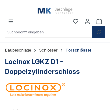
Zum Hauptinhalt springen
Du hast 0 Produ
Ware
Baubeschläge
Schlösser
Torschlösser
Locinox LGKZ D1 -
Doppelzylinderschloss
Bildergalerie überspringen