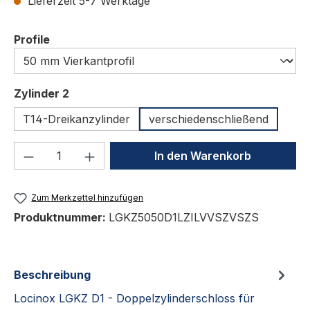
Lieferzeit 5-7 Werktage
auswählen
Profile
auswählen
Zylinder 2
T14-Dreikanzylinder
verschiedenschließend
Produkt Anzahl: Gib den gewünschten We
In den Warenkorb
Zum Merkzettel hinzufügen
Produktnummer:
LGKZ5050D1LZILVVSZVSZS
Beschreibung
Locinox LGKZ D1 - Doppelzylinderschloss für