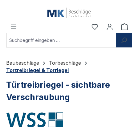
Zum Hauptinhalt springen
Du hast 0 Produ
Ware
Baubeschläge
Torbeschläge
Tortreibriegel & Torriegel
Türtreibriegel - sichtbare
Verschraubung