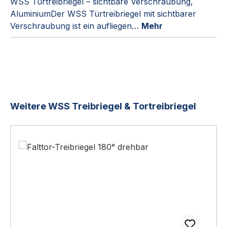
WSS Türtreibriegel – sichtbare Verschraubung,
AluminiumDer WSS Türtreibriegel mit sichtbarer
Verschraubung ist ein aufliegen…
Mehr
Produktgalerie überspringen
Weitere WSS Treibriegel & Tortreibriegel