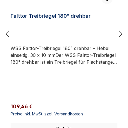
Falttor-Treibriegel 180° drehbar
WSS Falttor-Treibriegel 180° drehbar – Hebel
einseitig, 30 x 10 mmDer WSS Falttor-Treibriegel
180° drehbar ist ein Treibriegel für Flachstangen
30 x 10 mm, dessen einseitiger Hebel um 180°
schwenkbar ist und sich so flexibel wegklappen
lässt.Hebel 180° drehbar – flexibel
wegklappbarFür Flachstangen 30 x 10 mmHebel
einseitig, Temperguss, geschmiedete
GelenkeSonderausführung: nur nach oben oder
Regulärer Preis:
109,46 €
unten schließendZum Anschweißen, Stahl
Preise inkl. MwSt. zzgl. Versandkosten
galvanisch verzinktTechnische
DatenSpezifikation und WerkstoffFlachstange30