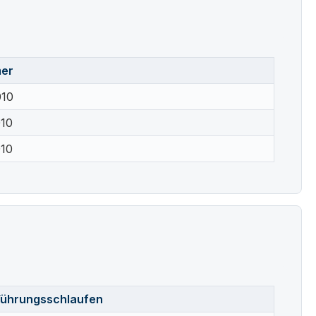
mer
010
010
010
Führungsschlaufen