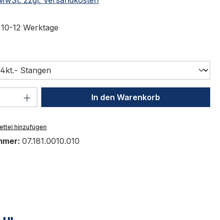
t 10-12 Werktage
swählen
 Anzahl: Gib den gewünschten Wert ein 
In den Warenkorb
ttel hinzufügen
mmer:
07.181.0010.010