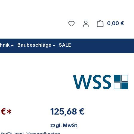
Du hast 0 Produkte auf 
0,00 €
Ware
hnik
Baubeschläge
SALE
 €*
125,68 €
zzgl. MwSt
. MwSt. zzgl. Versandkosten