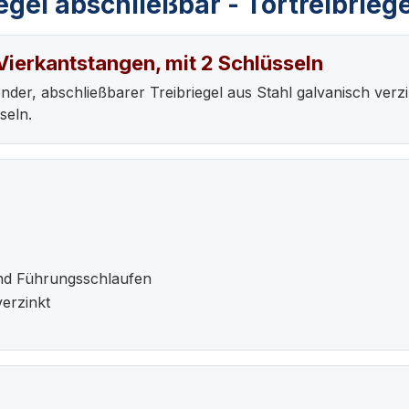
gel abschließbar - Tortreibrieg
 Vierkantstangen, mit 2 Schlüsseln
gender, abschließbarer Treibriegel aus Stahl galvanisch verz
seln.
und Führungsschlaufen
verzinkt