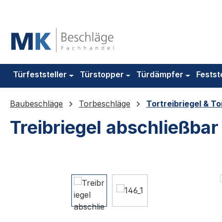
m Hauptinhalt springen
Zur Suche springen
Zur Hauptnavigation springen
Türfeststeller
Türstopper
Türdämpfer
Festst
Baubeschläge
Torbeschläge
Tortreibriegel & To
Treibriegel abschließbar 
Bildergalerie überspringen