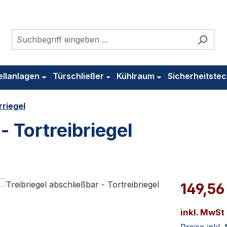
ellanlagen
Türschließer
Kühlraum
Sicherheitstec
rriegel
- Tortreibriegel
149,56
inkl. MwSt
Preise inkl