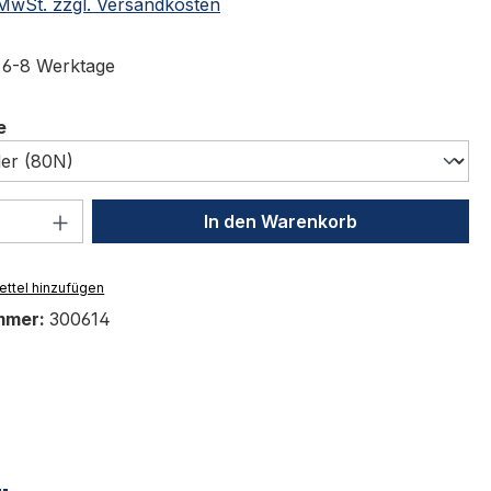
. MwSt. zzgl. Versandkosten
t 6-8 Werktage
auswählen
e
 Anzahl: Gib den gewünschten Wert ein 
In den Warenkorb
ttel hinzufügen
mmer:
300614