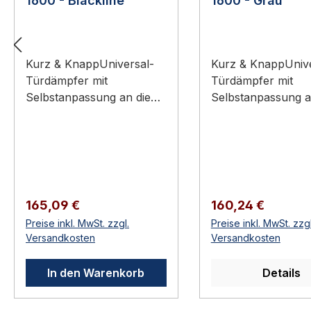
1600 - Blackline
1600 - Grau
Kurz & KnappUniversal-
Kurz & KnappUnive
Türdämpfer mit
Türdämpfer mit
Selbstanpassung an die
Selbstanpassung a
TürlageSchließkraft 50 N
Türlage2 Schließkr
– StandardausführungFür
Variante wählbar (
auf-, gleich- und
N)Für auf-, gleich
zurückliegende
zurückliegende
Drehtüren, DIN links und
Drehtüren, DIN lin
rechtsOberfläche:
rechtsOberfläche:
Regulärer Preis:
Regulärer Preis:
165,09 €
160,24 €
Blackline
pulverbeschichtet
Preise inkl. MwSt. zzgl.
Preise inkl. MwSt. zzgl
(schwarz)Türdämpfer
pfer Dictator V 16
Versandkosten
Versandkosten
Dictator V 1600 –
Grau
Blackline (schwarz)Der
pulverbeschichtet
In den Warenkorb
Details
Dictator V 1600 ist der
Dictator V 1600 ist
Universal-Türdämpfer mit
Universal-Türdämp