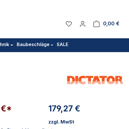
Du hast 0 Produkte auf 
0,00 €
Ware
hnik
Baubeschläge
SALE
 €*
179,27 €
zzgl. MwSt