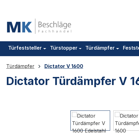
m Hauptinhalt springen
Zur Suche springen
Zur Hauptnavigation springen
Türfeststeller
Türstopper
Türdämpfer
Festst
Türdämpfer
Dictator V 1600
Dictator Türdämpfer V 1
Bildergalerie überspringen