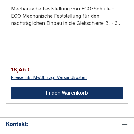
Mechanische Feststellung von ECO-Schulte -
ECO Mechanische Feststellung für den
nachträglichen Einbau in die Gleitschiene B. - 30
x 21 mm. - Der Haltewinkel der mechanischen
Feststellung ist von 80 - 130° einstellbar. - Die
Mechanische Feststellung ist nicht für den
Einsatz im Brandschutz
zugelassen.Lieferumfang:Mechanische
Feststellfeder OHNE Gleitstein Lieferumfang 1
Regulärer Preis:
18,46 €
Stück ECO Mechanische Feststellung 📖
Preise inkl. MwSt. zzgl. Versandkosten
Ratgeber zum Thema Sie finden im Türschließer
Ratgeber 2026 eine ausführliche Anleitung mit
In den Warenkorb
Normen, Auswahlhilfen und Wartungs-Tipps.
Kontakt: