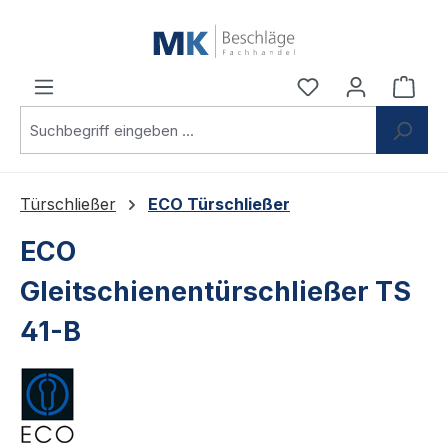
Zum Hauptinhalt springen
Du hast 0 Produ
Ware
Türschließer
ECO Türschließer
ECO
Gleitschienentürschließer TS
41-B