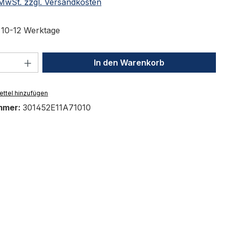
. MwSt. zzgl. Versandkosten
t 10-12 Werktage
 Anzahl: Gib den gewünschten Wert ein 
In den Warenkorb
ttel hinzufügen
mmer:
301452E11A71010