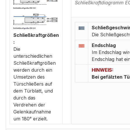
Schließkraftdiagramm E
Schließgeschwin
Die Schließgeschw
Schließkraftgrößen
:
Endschlag
Die
Im Endschlag wir
unterschiedlichen
Endschlag hat ein
Schließkraftgrößen
werden durch ein
HINWEIS:
Umsetzen des
Bei gefälzten T
Türschließers auf
dem Türblatt, und
durch das
Verdrehen der
Gelenkaufnahme
um 180° erzielt.