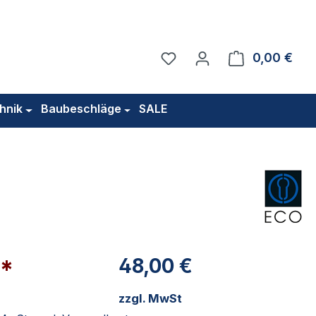
Du hast 0 Produkte auf 
0,00 €
Ware
hnik
Baubeschläge
SALE
€*
48,00 €
zzgl. MwSt