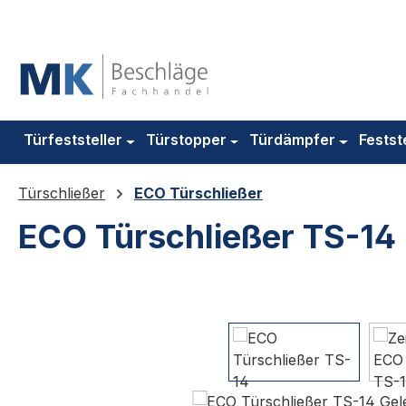
m Hauptinhalt springen
Zur Suche springen
Zur Hauptnavigation springen
Türfeststeller
Türstopper
Türdämpfer
Festst
Türschließer
ECO Türschließer
ECO Türschließer TS-14
Bildergalerie überspringen