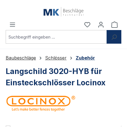
Zum Hauptinhalt springen
Du hast 0 Produ
Ware
Baubeschläge
Schlösser
Zubehör
Langschild 3020-HYB für
Einsteckschlösser Locinox