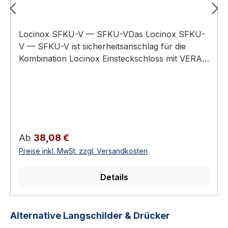
Locinox SFKU-V — SFKU-VDas Locinox SFKU-
V — SFKU-V ist sicherheitsanschlag für die
Kombination Locinox Einsteckschloss mit VERA-
Codeschloss. Sichert die Tor-Mechanik bei
Aufprall und Sturz. Einbau-Anschlag für VERA-
CodeschlösserPflicht-Anschlag bei VERA +
FORTYLOCK/FIFTYLOCK/SIXTYLOCK/EIGHTYL
OCKAndere Locinox-Anschläge passen NICHT
mit VERAPulverbeschichtetes
Regulärer Preis:
Ab
38,08 €
AluminiumLocinox-Standardbohrbild Funktion
Preise inkl. MwSt. zzgl. Versandkosten
und EinsatzgebietDer Locinox SFKU-V ist der
Pflicht-Anschlag, wenn Sie ein VERA-
Details
Codeschloss auf ein FORTYLOCK, FIFTYLOCK,
SIXTYLOCK oder EIGHTYLOCK aufsetzen
wollen. Andere Locinox-Anschläge sind nicht
Produktgalerie überspringen
Alternative Langschilder & Drücker
kompatibel mit VERA — bitte unbedingt SFKU-V