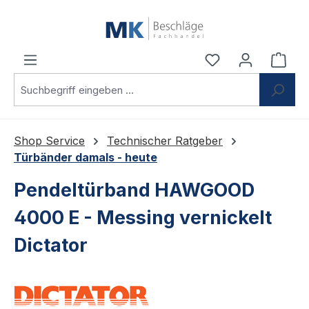
Zum Hauptinhalt springen
Du hast 0 Produ
Ware
Shop Service
Technischer Ratgeber
Türbänder damals - heute
Pendeltürband HAWGOOD
4000 E - Messing vernickelt
Dictator