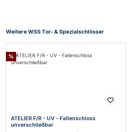
Produktgalerie überspringen
Weitere WSS Tor- & Spezialschlösser
Rabatt
%
ATELIER F/R - UV - Fallenschloss
unverschließbar