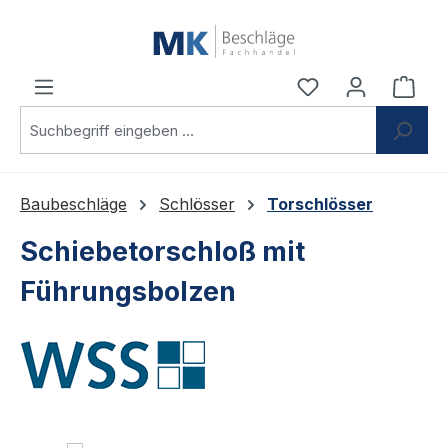
Zum Hauptinhalt springen
Du hast 0 Produ
Ware
Baubeschläge
Schlösser
Torschlösser
Schiebetorschloß mit
Führungsbolzen