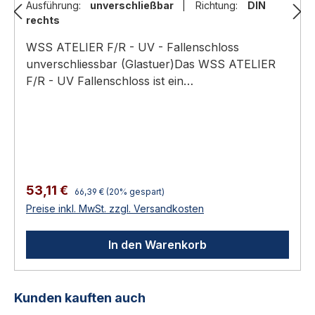
Ausführung:
unverschließbar
|
Richtung:
DIN
rechts
WSS ATELIER F/R - UV - Fallenschloss
unverschliessbar (Glastuer)Das WSS ATELIER
F/R - UV Fallenschloss ist ein
unverschliessbares Glastuerschloss der
Business Line fuer Innen-Glastueren, das nur
ueber eine Falle schliesst und ueber den
Tuerdruecker mit Ansatzfuehrung geoeffnet
wird.Glastuerschloss ATELIER F/R Business Line
(SALE)Unverschliessbar (UV): reines
Regulärer Preis:
Verkaufspreis:
53,11 €
66,39 €
(20% gespart)
Fallenschloss ohne RiegelFuer Tuerdruecker mit
Preise inkl. MwSt. zzgl. Versandkosten
Ansatzfuehrung (ohne
Rosetten)Geraeuschhemmende KS-Innenteile
In den Warenkorb
fuer leisen LaufFuer 8 (10) mm Glas, Falztiefe 24
(26) mm, DIN links/rechtsTechnische
DatenSpezifikation und
Produktgalerie überspringen
Kunden kauften auch
WerkstoffSchlosstypGlastuer-Fallenschloss