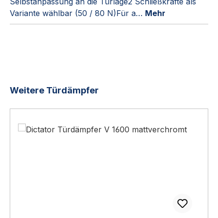
Selbstanpassung an die Türlage2 Schließkräfte als
Variante wählbar (50 / 80 N)Für a…
Mehr
Produktgalerie überspringen
Weitere Türdämpfer