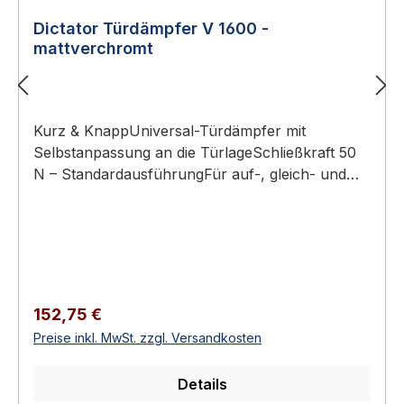
Dictator Türdämpfer V 1600 -
mattverchromt
Kurz & KnappUniversal-Türdämpfer mit
Selbstanpassung an die TürlageSchließkraft 50
N – StandardausführungFür auf-, gleich- und
zurückliegende Drehtüren, DIN links und
rechtsOberfläche: mattverchromtTürdämpfer
Dictator V 1600 – mattverchromtDer Dictator V
1600 ist der Universal-Türdämpfer mit der
größten Modell-Vielfalt im Sortiment.
Selbstanpassend an alle drei Türlagen (auf-,
Regulärer Preis:
152,75 €
gleich-, zurückliegend) ist er die flexibelste
Preise inkl. MwSt. zzgl. Versandkosten
Lösung für gemischte Türsituationen. Die
Schließkraft beträgt 50 N
Details
(Standardausführung).Technisch arbeitet der V