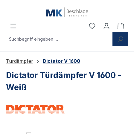
Zum Hauptinhalt springen
Du hast 0 Produ
Ware
Türdämpfer
Dictator V 1600
Dictator Türdämpfer V 1600 -
Weiß
Bildergalerie überspringen