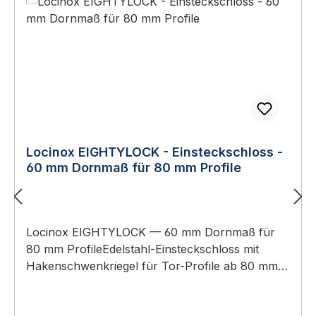
Set umfasst eine Mauerplatte aus
feuerverzinktem Stahl (RAL 9005
pulverbeschichtet), einen
Scharnierbefestigungsblock aus Aluminium und
alle Ankerbolzen. Bei größeren Tor-Wand-
Abständen oder spezifischen Bodensituationen
ist GROUND die richtige Wahl gegenüber WALL.
Technische DatenEigenschaftWertSet-
TypBodenbefestigung für INTERIO-
Locinox EIGHTYLOCK - Einsteckschloss -
TorschließerMauerplatteFeuerverzinkter Stahl,
60 mm Dornmaß für 80 mm Profile
Pulverbeschichtung RAL
9005ScharnierbefestigungAluminium-
BlockAnkerbolzenim LieferumfangAbstand Tor-
Locinox EIGHTYLOCK — 60 mm Dornmaß für
Wandmin. 29 mm, max. 54
80 mm ProfileEdelstahl-Einsteckschloss mit
mmTiefenverstellung15 mmHöhenverstellung10
Hakenschwenkriegel für Tor-Profile ab 80 mm
mmMin. Öffnung unter Tor22,5 mmKompatibel
Tiefe. Dornmaß 60 mm, 100% Edelstahl-
mitINTERIO-Torschließer (NUR)
Mechanismus. Edelstahl-Einsteckschloss für 80
HerkunftHergestellt in BelgienGetestet auf hohe