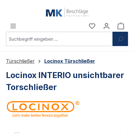
Zum Hauptinhalt springen
Du hast 0 Produ
Ware
Türschließer
Locinox Türschließer
Locinox INTERIO unsichtbarer
Torschließer
Bildergalerie überspringen