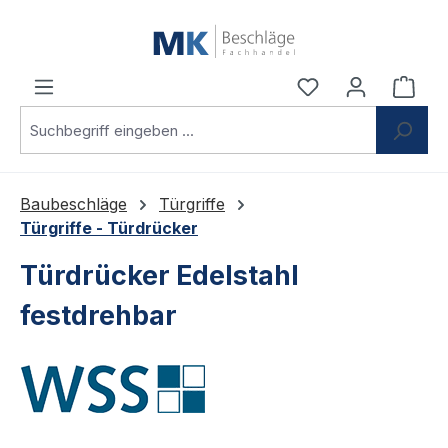
Zum Hauptinhalt springen
Du hast 0 Produ
Ware
Baubeschläge
Türgriffe
Türgriffe - Türdrücker
Türdrücker Edelstahl
festdrehbar