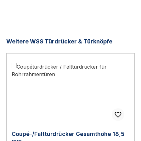
Produktgalerie überspringen
Weitere WSS Türdrücker & Türknöpfe
Coupé-/Falttürdrücker Gesamthöhe 18,5
mm