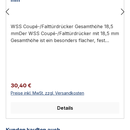
WSS Coupé-/Falttürdrücker Gesamthöhe 18,5
mmDer WSS Coupé-/Falttürdrücker mit 18,5 mm
Gesamthöhe ist ein besonders flacher, fest
drehbar gelagerter Drücker mit 8-mm-Vierkant
und rechteckiger Rosette für Rohrrahmen-,
Coupé- und Falttüren.Gesamthöhe nur 18,5 mm
– besonders flache Bauform8 mm
VierkantlochMit rechteckiger RosetteFest
drehbar gelagertFür Coupé-, Falt- und
Regulärer Preis:
30,40 €
RohrrahmentürenAluminium (3
Preise inkl. MwSt. zzgl. Versandkosten
Oberflächen)Technische DatenSpezifikation und
WerkstoffBauformCoupé-/FalttürdrückerGesamt
Details
höhe18,5 mmVierkant8
mmRosetterechteckigLagerungfest drehbar
gelagertEinsatzRohrrahmen-, Coupé- und
Produktgalerie überspringen
Kunden kauften auch