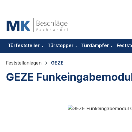
m Hauptinhalt springen
Zur Suche springen
Zur Hauptnavigation springen
Türfeststeller
Türstopper
Türdämpfer
Festst
Feststellanlagen
GEZE
GEZE Funkeingabemodul
Bildergalerie überspringen