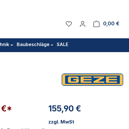
Du hast 0 Produkte auf 
0,00 €
Ware
hnik
Baubeschläge
SALE
 €*
155,90 €
zzgl. MwSt