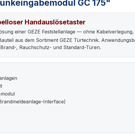
Funkeingabemodul GC 175"
elloser Handauslösetaster
lösung einer GEZE Feststellanlage — ohne Kabelverlegung, 
-Bauteil aus dem Sortiment GEZE Türtechnik. Anwendungsb
n Brand-, Rauchschutz- und Standard-Türen.
lanlagen
t
smodul
(Brandmeldeanlage-Interface)