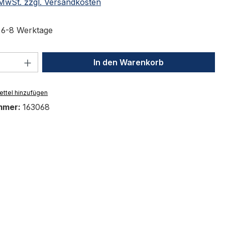
. MwSt. zzgl. Versandkosten
t 6-8 Werktage
 Anzahl: Gib den gewünschten Wert ein 
In den Warenkorb
ttel hinzufügen
mmer:
163068